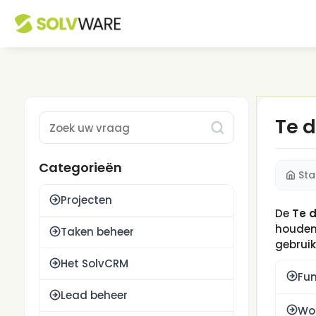
Te 
Type 1 or more characters for results.
Categorieën
Sta
Projecten
De
Te d
houden
Taken beheer
gebruik
Het SolvCRM
Fun
Lead beheer
Wo