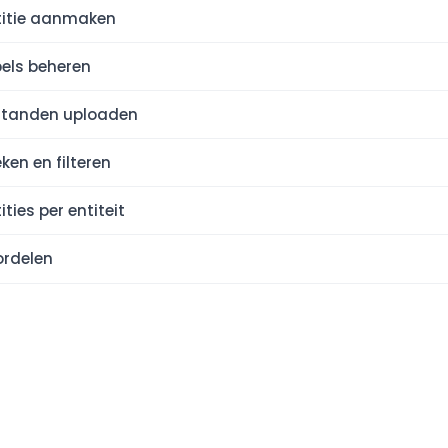
titie aanmaken
els beheren
standen uploaden
ken en filteren
ities per entiteit
ordelen