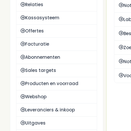
Relaties
No
Kassasysteem
Lab
Offertes
Be
Facturatie
Zoe
Abonnementen
Not
Sales targets
Vo
Producten en voorraad
Webshop
Leveranciers & inkoop
Uitgaves