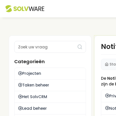
Noti
Type 1 or more characters for results.
Categorieën
Sta
Projecten
De
Noti
zijn de
Taken beheer
Pri
Het SolvCRM
Not
Lead beheer