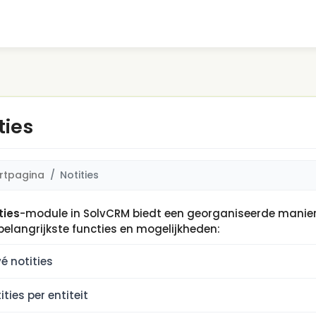
ties
rtpagina
Notities
ties
-module in SolvCRM biedt een georganiseerde manier 
 belangrijkste functies en mogelijkheden:
vé notities
ities per entiteit