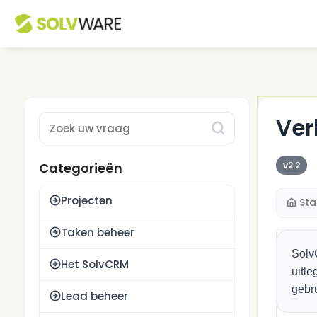
Ver
Type 1 or more characters for results.
Categorieën
v2.2
Projecten
Sta
Taken beheer
Solv
Het SolvCRM
uitle
gebru
Lead beheer