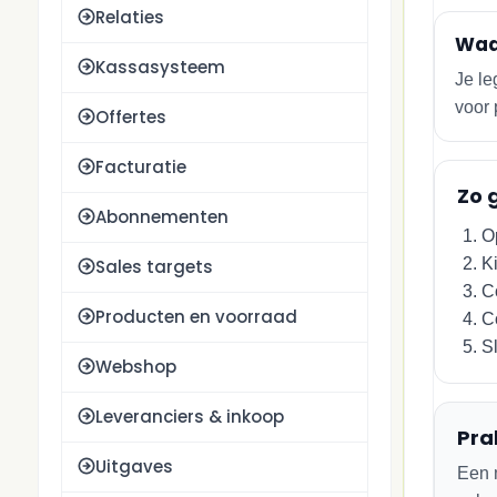
Relaties
Waar
Kassasysteem
Je le
voor 
Offertes
Facturatie
Zo 
Abonnementen
O
K
Sales targets
C
Producten en voorraad
C
Sl
Webshop
Leveranciers & inkoop
Pra
Uitgaves
Een m